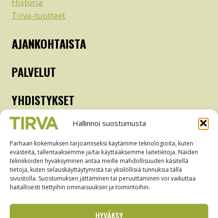
Historia
Tirva-tuotteet
AJANKOHTAISTA
PALVELUT
YHDISTYKSET
Hallinnoi suostumusta
Kyläyhdistys
Nuorisoseura
Parhaan kokemuksen tarjoamiseksi käytämme teknologioita, kuten
evästeitä, tallentaaksemme ja/tai käyttääksemme laitetietoja. Näiden
Pamaus
tekniikoiden hyväksyminen antaa meille mahdollisuuden käsitellä
Martat
tietoja, kuten selauskäyttäytymistä tai yksilöllisiä tunnuksia tällä
sivustolla. Suostumuksen jättäminen tai peruuttaminen voi vaikuttaa
Tanssilava
haitallisesti tiettyihin ominaisuuksiin ja toimintoihin.
Metsästysseura
Seurala-yhdistys
HYVÄKSY