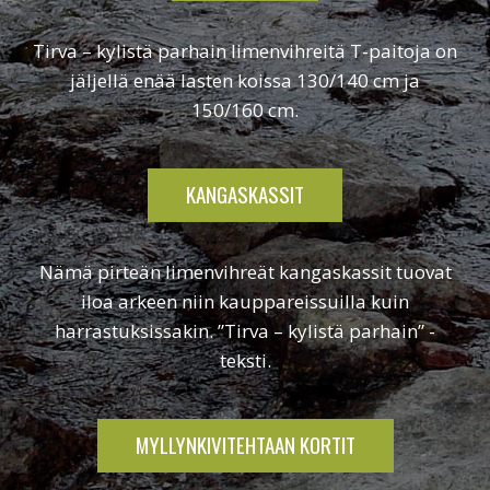
Tirva – kylistä parhain limenvihreitä T-paitoja on
jäljellä enää lasten koissa 130/140 cm ja
150/160 cm.
KANGASKASSIT
Nämä pirteän limenvihreät kangaskassit tuovat
iloa arkeen niin kauppareissuilla kuin
harrastuksissakin. ”Tirva – kylistä parhain” -
teksti.
MYLLYNKIVITEHTAAN KORTIT