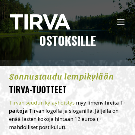
Siirry
sisältöön
OSTOKSILLE
Sonnustaudu lempikylään
TIRVA-TUOTTEET
Tirvan seudun kyläyhdistys
myy limenvihreitä
T-
paitoja
Tirvan logolla ja sloganilla. Jäljellä on
enää lasten kokoja hintaan 12 euroa (+
mahdolliset postikulut).