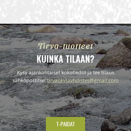
Tirva-tuotteet
KUINKA TILAAN?
Kysy ajankohtaiset kokotiedot ja tee tilaus
sähköpostitse:
tirvankylayhdistys@gmail.com
T-PAIDAT