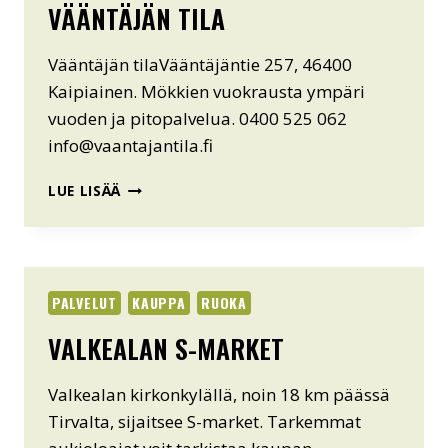
VÄÄNTÄJÄN TILA
Vääntäjän tilaVääntäjäntie 257, 46400
Kaipiainen. Mökkien vuokrausta ympäri
vuoden ja pitopalvelua. 0400 525 062
info@vaantajantila.fi
VÄÄNTÄJÄN
LUE LISÄÄ
TILA
PALVELUT
KAUPPA
RUOKA
VALKEALAN S-MARKET
Valkealan kirkonkylällä, noin 18 km päässä
Tirvalta, sijaitsee S-market. Tarkemmat