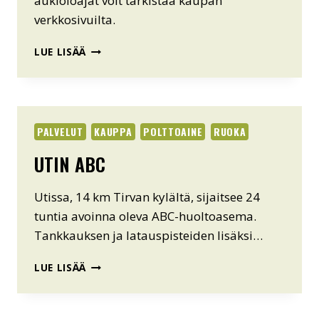
aukioloajat voit tarkistaa kaupan
verkkosivuilta.
VALKEALAN
LUE LISÄÄ
S-
MARKET
PALVELUT
KAUPPA
POLTTOAINE
RUOKA
UTIN ABC
Utissa, 14 km Tirvan kylältä, sijaitsee 24
tuntia avoinna oleva ABC-huoltoasema.
Tankkauksen ja latauspisteiden lisäksi…
UTIN
LUE LISÄÄ
ABC