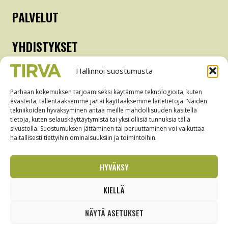
PALVELUT
YHDISTYKSET
Hallinnoi suostumusta
Kyläyhdistys
Nuorisoseura
Parhaan kokemuksen tarjoamiseksi käytämme teknologioita, kuten
evästeitä, tallentaaksemme ja/tai käyttääksemme laitetietoja. Näiden
Pamaus
tekniikoiden hyväksyminen antaa meille mahdollisuuden käsitellä
Martat
tietoja, kuten selauskäyttäytymistä tai yksilöllisiä tunnuksia tällä
sivustolla. Suostumuksen jättäminen tai peruuttaminen voi vaikuttaa
Tanssilava
haitallisesti tiettyihin ominaisuuksiin ja toimintoihin.
Metsästysseura
Seurala-yhdistys
HYVÄKSY
KIELLÄ
© 2026 Tirvan seudun kyläyhdistys ry |
NÄYTÄ ASETUKSET
Tietosuojaseloste
|
Evästekäytäntö
| Brändi ja