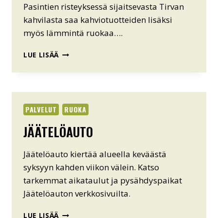
Pasintien risteyksessä sijaitsevasta Tirvan
kahvilasta saa kahviotuotteiden lisäksi
myös lämmintä ruokaa….
TIRVAN
LUE LISÄÄ
KAHVILA
PALVELUT
RUOKA
JÄÄTELÖAUTO
Jäätelöauto kiertää alueella keväästä
syksyyn kahden viikon välein. Katso
tarkemmat aikataulut ja pysähdyspaikat
Jäätelöauton verkkosivuilta.
JÄÄTELÖAUTO
LUE LISÄÄ