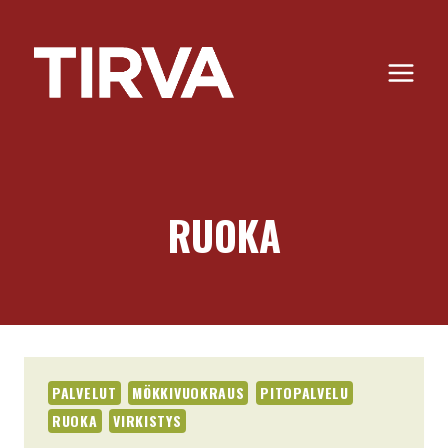
Siirry
sisältöön
RUOKA
PALVELUT
MÖKKIVUOKRAUS
PITOPALVELU
RUOKA
VIRKISTYS