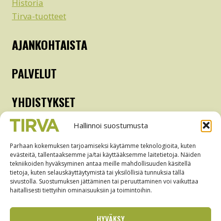
Historia
Tirva-tuotteet
AJANKOHTAISTA
PALVELUT
YHDISTYKSET
Hallinnoi suostumusta
Kyläyhdistys
Nuorisoseura
Parhaan kokemuksen tarjoamiseksi käytämme teknologioita, kuten
evästeitä, tallentaaksemme ja/tai käyttääksemme laitetietoja. Näiden
Pamaus
tekniikoiden hyväksyminen antaa meille mahdollisuuden käsitellä
Martat
tietoja, kuten selauskäyttäytymistä tai yksilöllisiä tunnuksia tällä
sivustolla. Suostumuksen jättäminen tai peruuttaminen voi vaikuttaa
Tanssilava
haitallisesti tiettyihin ominaisuuksiin ja toimintoihin.
Metsästysseura
Seurala-yhdistys
HYVÄKSY